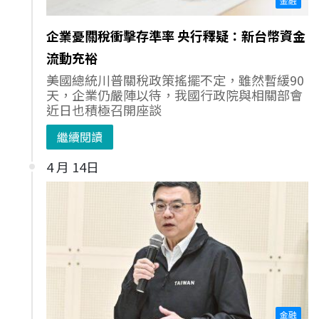
金融
企業憂關稅衝擊存準率 央行釋疑：新台幣資金
流動充裕
美國總統川普關稅政策搖擺不定，雖然暫緩90
天，企業仍嚴陣以待，我國行政院與相關部會
近日也積極召開座談
繼續閱讀
4 月 14日
金融