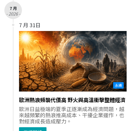
7 月
- 2026 -
7 月 31日
永續
歐洲熱浪頻襲代價高 野火與高溫衝擊整體經濟
歐洲日益極端的夏季正逐漸成為經濟問題，越
來越頻繁的熱浪推高成本、干擾企業運作，也
對經濟成長造成壓力。