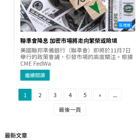
區塊鏈
聯準會降息 加密市場將走向繁榮或險境
美國聯邦準備銀行（聯準會）即將於11月7日
舉行的政策會議，引發市場的高度關注。根據
CME FedWa
繼續閱讀
1
2
3
4
5
»
...
最後一頁
最新文章