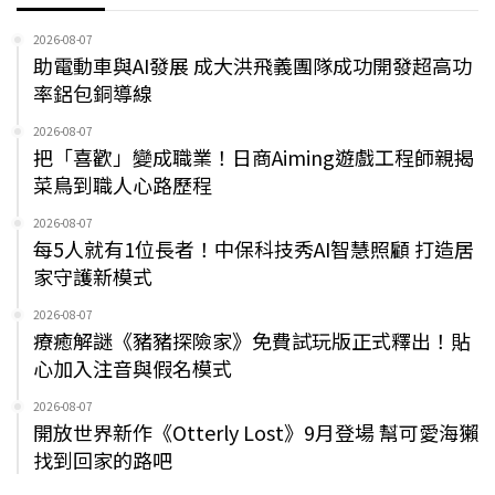
2026-08-07
助電動車與AI發展 成大洪飛義團隊成功開發超高功
率鋁包銅導線
2026-08-07
把「喜歡」變成職業！日商Aiming遊戲工程師親揭
菜鳥到職人心路歷程
2026-08-07
每5人就有1位長者！中保科技秀AI智慧照顧 打造居
家守護新模式
2026-08-07
療癒解謎《豬豬探險家》免費試玩版正式釋出！貼
心加入注音與假名模式
2026-08-07
開放世界新作《Otterly Lost》9月登場 幫可愛海獺
找到回家的路吧