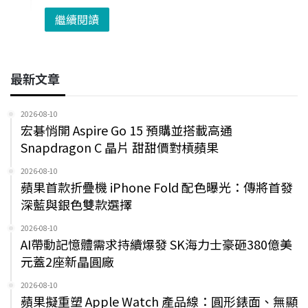
繼續閱讀
最新文章
2026-08-10
宏碁悄開 Aspire Go 15 預購並搭載高通
Snapdragon C 晶片 甜甜價對槓蘋果
2026-08-10
蘋果首款折疊機 iPhone Fold 配色曝光：傳將首發
深藍與銀色雙款選擇
2026-08-10
AI帶動記憶體需求持續爆發 SK海力士豪砸380億美
元蓋2座新晶圓廠
2026-08-10
蘋果擬重塑 Apple Watch 產品線：圓形錶面、無顯