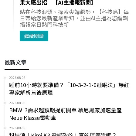
果大廠出招｜【AI主播報新聞】
站在科技浪頭、探索尖端趨勢，【科技島】每
日帶給您最新產業新知，並由AI主播為您編輯
播報當日熱門科技新
繼續閱讀
最新文章
2026-08-08
睡前10小時就要準備？「10-3-2-1-0睡眠法」爆紅
專家解析背後原理
2026-08-08
BMW i3需求超預期提前開單 慕尼黑廠加速量產
Neue Klasse電動車
2026-08-08
科技浪｜Kimi K3 震撼矽谷！真的這麼強嗎？