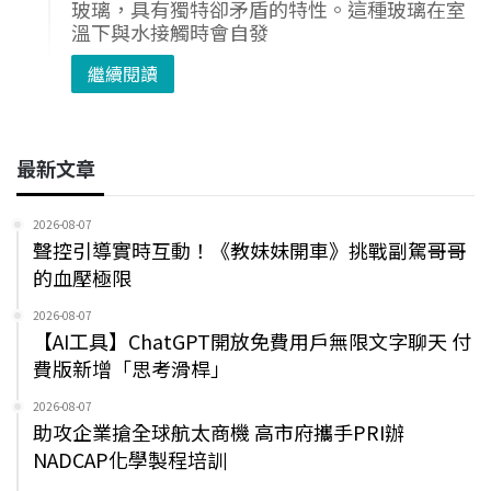
玻璃，具有獨特卻矛盾的特性。這種玻璃在室
溫下與水接觸時會自發
繼續閱讀
最新文章
2026-08-07
聲控引導實時互動！《教妹妹開車》挑戰副駕哥哥
的血壓極限
2026-08-07
【AI工具】ChatGPT開放免費用戶無限文字聊天 付
費版新增「思考滑桿」
2026-08-07
助攻企業搶全球航太商機 高市府攜手PRI辦
NADCAP化學製程培訓