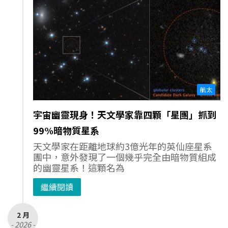
航太
宇宙幽靈現身！天文學家靠四顆「星團」抓到
99%暗物質星系
天文學家在距離地球約3億光年的英仙座星系
團中，意外發現了一個幾乎完全由暗物質組成
的幽靈星系！這顆名為
繼續閱讀
2 月
- 2026 -