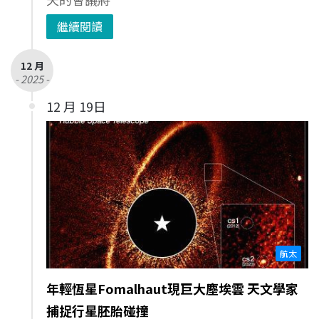
繼續閱讀
12 月
- 2025 -
12 月 19日
航太
年輕恆星Fomalhaut現巨大塵埃雲 天文學家
捕捉行星胚胎碰撞