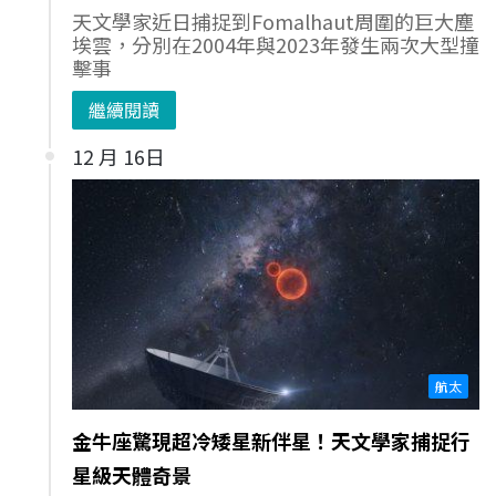
天文學家近日捕捉到Fomalhaut周圍的巨大塵
埃雲，分別在2004年與2023年發生兩次大型撞
擊事
繼續閱讀
12 月 16日
航太
金牛座驚現超冷矮星新伴星！天文學家捕捉行
星級天體奇景