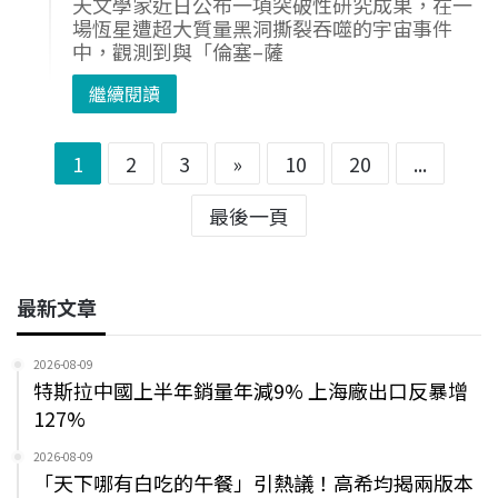
天文學家近日公布一項突破性研究成果，在一
場恆星遭超大質量黑洞撕裂吞噬的宇宙事件
中，觀測到與「倫塞–薩
繼續閱讀
1
2
3
»
10
20
...
最後一頁
最新文章
2026-08-09
特斯拉中國上半年銷量年減9% 上海廠出口反暴增
127%
2026-08-09
「天下哪有白吃的午餐」引熱議！高希均揭兩版本