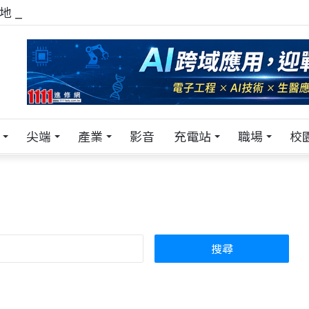
！在 Pei Pei 科技專區，與學弟妹交流最硬核的技術
尖端
產業
影音
充電站
職場
校