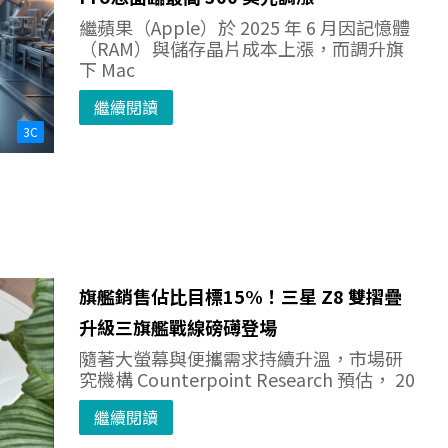
繼蘋果（Apple）於 2025 年 6 月因記憶體
（RAM）與儲存晶片成本上漲，而調升旗
下 Mac
繼續閱讀
3C
旗艦銷售佔比目標15%！三星 Z8 雙摺疊
升級三旗艦戰線磅礡登場
隨著大螢幕與便攜需求持續升溫，市場研
究機構 Counterpoint Research 預估， 20
繼續閱讀