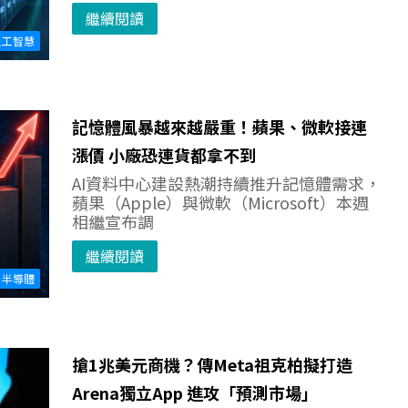
繼續閱讀
人工智慧
記憶體風暴越來越嚴重！蘋果、微軟接連
漲價 小廠恐連貨都拿不到
AI資料中心建設熱潮持續推升記憶體需求，
蘋果（Apple）與微軟（Microsoft）本週
相繼宣布調
繼續閱讀
半導體
搶1兆美元商機？傳Meta祖克柏擬打造
Arena獨立App 進攻「預測市場」