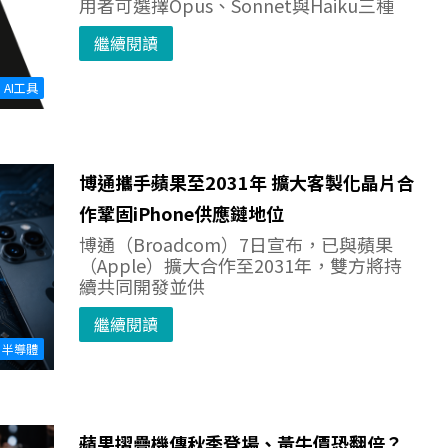
用者可選擇Opus、Sonnet與Haiku三種
繼續閱讀
AI工具
博通攜手蘋果至2031年 擴大客製化晶片合
作鞏固iPhone供應鏈地位
博通（Broadcom）7日宣布，已與蘋果
（Apple）擴大合作至2031年，雙方將持
續共同開發並供
繼續閱讀
半導體
蘋果摺疊機傳秋季登場、黃牛價恐翻倍？