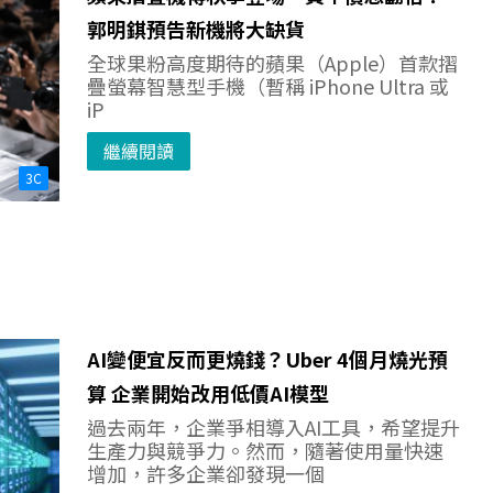
郭明錤預告新機將大缺貨
全球果粉高度期待的蘋果（Apple）首款摺
疊螢幕智慧型手機（暫稱 iPhone Ultra 或
iP
繼續閱讀
3C
AI變便宜反而更燒錢？Uber 4個月燒光預
算 企業開始改用低價AI模型
過去兩年，企業爭相導入AI工具，希望提升
生產力與競爭力。然而，隨著使用量快速
增加，許多企業卻發現一個