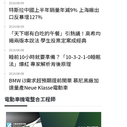
2026-08-09
特斯拉中國上半年銷量年減9% 上海廠出
口反暴增127%
2026-08-09
「天下哪有白吃的午餐」引熱議！高希均
揭兩版本說法 學生投票定案成經典
2026-08-08
睡前10小時就要準備？「10-3-2-1-0睡眠
法」爆紅 專家解析背後原理
2026-08-08
BMW i3需求超預期提前開單 慕尼黑廠加
速量產Neue Klasse電動車
電動車機電整合工程師