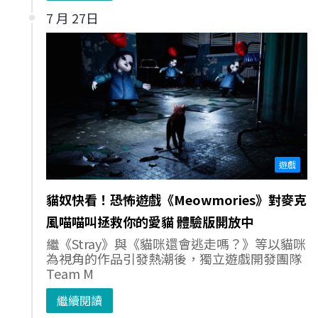
7 月 27日
遊戲
貓奴快看！恐怖遊戲《Meowmories》對麥克
風喵喵叫拯救你的愛貓 體驗版開放中
繼《Stray》與《貓咪還會逃走嗎？》等以貓咪
為視角的作品引發熱潮後，獨立遊戲開發團隊
Team M
繼續閱讀