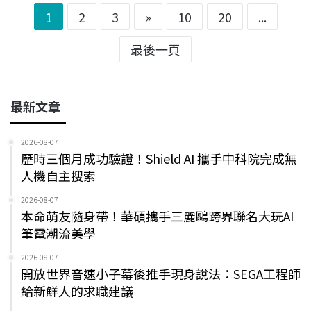
1
2
3
»
10
20
...
最後一頁
最新文章
2026-08-07
歷時三個月成功驗證！Shield AI 攜手中科院完成無
人機自主搜索
2026-08-07
本命萌友隨身帶！華碩攜手三麗鷗跨界聯名大玩AI
筆電潮流美學
2026-08-07
開放世界音速小子幕後推手現身說法：SEGA工程師
給新鮮人的求職建議