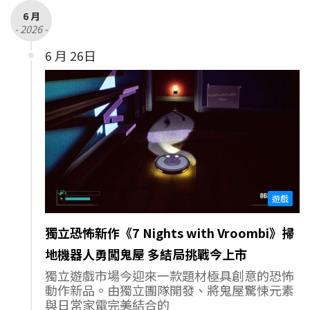
6 月
- 2026 -
6 月 26日
遊戲
獨立恐怖新作《7 Nights with Vroombi》掃
地機器人勇闖鬼屋 多結局挑戰今上市
獨立遊戲市場今迎來一款題材極具創意的恐怖
動作新品。由獨立團隊開發、將鬼屋驚悚元素
與日常家電完美結合的