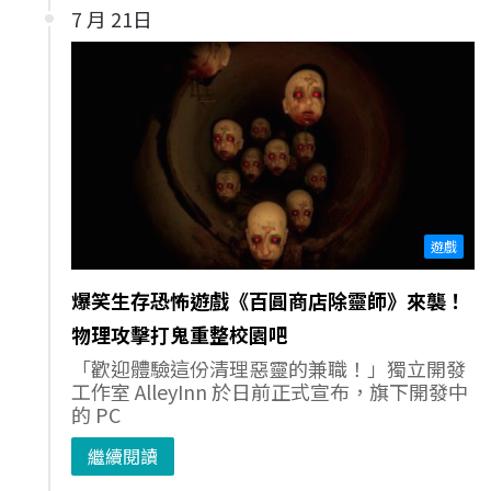
7 月 21日
遊戲
爆笑生存恐怖遊戲《百圓商店除靈師》來襲！
物理攻擊打鬼重整校園吧
「歡迎體驗這份清理惡靈的兼職！」獨立開發
工作室 AlleyInn 於日前正式宣布，旗下開發中
的 PC
繼續閱讀