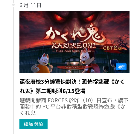
6 月 11日
遊戲
深夜廢校3分鐘驚悚對決！恐怖捉迷藏《かく
れ鬼》第二期封測6/15登場
遊戲開發商 FORCES 於昨（10）日宣布，旗下
開發中的 PC 平台非對稱型對戰恐怖遊戲《か
くれ鬼
繼續閱讀