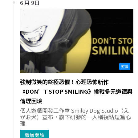
6 月 9日
遊戲
強制微笑的終極恐懼！心理恐怖新作
《DON’T STOP SMILING》挑戰多元道德與
倫理困境
個人遊戲開發工作室 Smiley Dog Studio（え
がお犬）宣布，旗下研發的一人稱視點短篇心
理
繼續閱讀