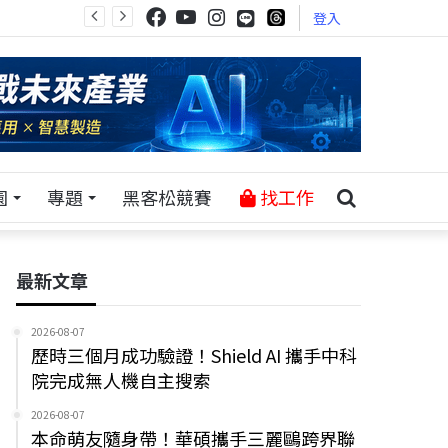
登入
園
專題
黑客松競賽
找工作
最新文章
2026-08-07
歷時三個月成功驗證！Shield AI 攜手中科
院完成無人機自主搜索
2026-08-07
本命萌友隨身帶！華碩攜手三麗鷗跨界聯