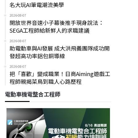
名大玩AI筆電潮流美學
2026-08-07
開放世界音速小子幕後推手現身說法：
SEGA工程師給新鮮人的求職建議
2026-08-07
助電動車與AI發展 成大洪飛義團隊成功開
發超高功率鋁包銅導線
2026-08-07
把「喜歡」變成職業！日商Aiming遊戲工
程師親揭菜鳥到職人心路歷程
電動車機電整合工程師