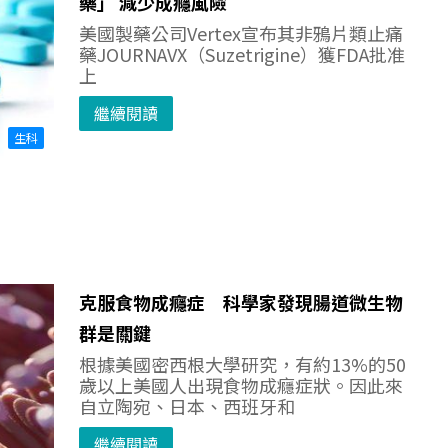
藥」 減少成癮風險
美國製藥公司Vertex宣布其非鴉片類止痛
藥JOURNAVX（Suzetrigine）獲FDA批准
上
繼續閱讀
生科
克服食物成癮症 科學家發現腸道微生物
群是關鍵
根據美國密西根大學研究，有約13%的50
歲以上美國人出現食物成癮症狀。因此來
自立陶宛、日本、西班牙和
繼續閱讀