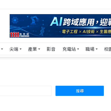
！在 Pei Pei 科技專區，與學弟妹交流最硬核的技術
尖端
產業
影音
充電站
職場
校