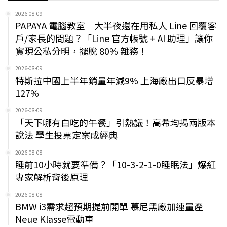
2026-08-09
PAPAYA 電腦教室｜大半夜還在用私人 Line 回覆客
戶/家長的問題？「Line 官方帳號 + AI 助理」讓你
實現公私分明，擺脫 80% 雜務！
2026-08-09
特斯拉中國上半年銷量年減9% 上海廠出口反暴增
127%
2026-08-09
「天下哪有白吃的午餐」引熱議！高希均揭兩版本
說法 學生投票定案成經典
2026-08-08
睡前10小時就要準備？「10-3-2-1-0睡眠法」爆紅
專家解析背後原理
2026-08-08
BMW i3需求超預期提前開單 慕尼黑廠加速量產
Neue Klasse電動車