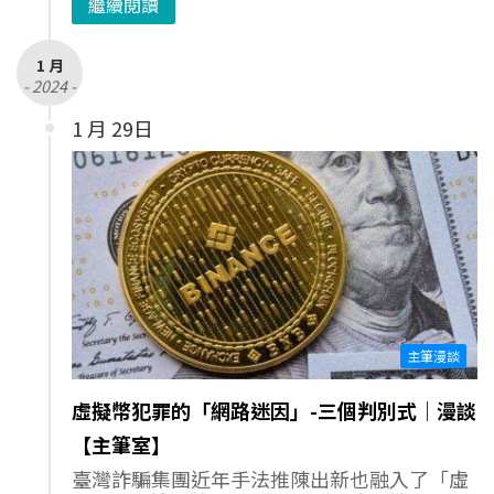
繼續閱讀
1 月
- 2024 -
1 月 29日
主筆漫談
虛擬幣犯罪的「網路迷因」-三個判別式｜漫談
【主筆室】
臺灣詐騙集團近年手法推陳出新也融入了「虛