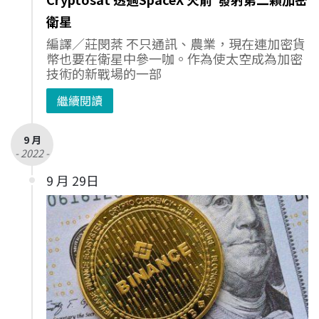
衛星
編譯／莊閔棻 不只通訊、農業，現在連加密貨
幣也要在衛星中參一咖。作為使太空成為加密
技術的新戰場的一部
繼續閱讀
9 月
- 2022 -
9 月 29日