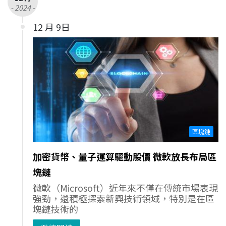
- 2024 -
12 月 9日
區塊鏈
加密貨幣、量子運算驅動股價 微軟放長布局區
塊鏈
微軟（Microsoft）近年來不僅在傳統市場表現
強勁，還積極探索新興技術領域，特別是在區
塊鏈技術的