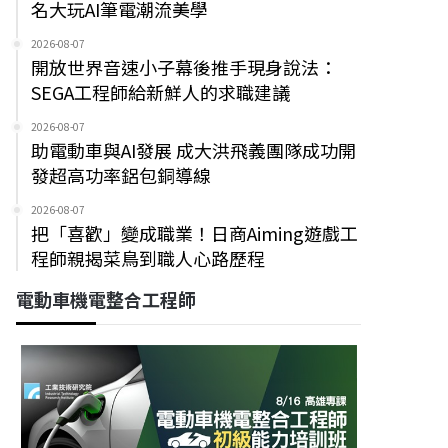
名大玩AI筆電潮流美學
2026-08-07
開放世界音速小子幕後推手現身說法：
SEGA工程師給新鮮人的求職建議
2026-08-07
助電動車與AI發展 成大洪飛義團隊成功開
發超高功率鋁包銅導線
2026-08-07
把「喜歡」變成職業！日商Aiming遊戲工
程師親揭菜鳥到職人心路歷程
電動車機電整合工程師