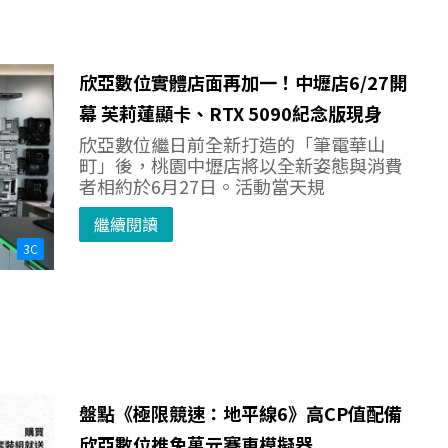
欣亞數位實體店面再加一！中壢店6/27開
幕 芙莉蓮顯卡、RTX 5090紀念版現身
欣亞數位繼日前全新打造的「筆電華山
町」後，桃園中壢店將以全新姿態與消費
者相約於6月27日。活動當天規
繼續閱讀
3C
盤點《極限競速：地平線6》高CP值配備
欣亞數位推免萬元賽車模擬器