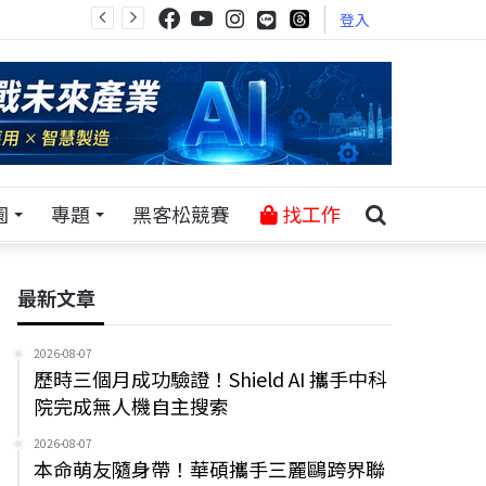
登入
園
專題
黑客松競賽
找工作
最新文章
2026-08-07
歷時三個月成功驗證！Shield AI 攜手中科
院完成無人機自主搜索
2026-08-07
本命萌友隨身帶！華碩攜手三麗鷗跨界聯