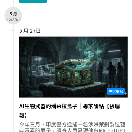
5 月
- 2026 -
5 月 27日
專家論點
AI生物武器的潘朵拉盒子｜專家論點【張瑞
雄】
今年三月，印度警方逮捕一名涉嫌策劃製造蓖
麻毒素的男子，調查人員發現他曾向ChatGPT