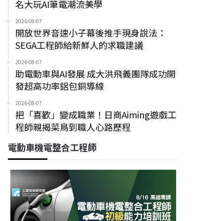
名大玩AI筆電潮流美學
2026-08-07
開放世界音速小子幕後推手現身說法：
SEGA工程師給新鮮人的求職建議
2026-08-07
助電動車與AI發展 成大洪飛義團隊成功開
發超高功率鋁包銅導線
2026-08-07
把「喜歡」變成職業！日商Aiming遊戲工
程師親揭菜鳥到職人心路歷程
電動車機電整合工程師