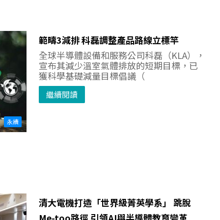
範疇3減排 科磊調整產品路線立標竿
全球半導體設備和服務公司科磊（KLA），
宣布其減少溫室氣體排放的短期目標，已
獲科學基礎減量目標倡議（
繼續閱讀
永續
清大電機打造「世界級菁英學系」 跳脫
Me-too路徑 引領AI與半導體教育變革