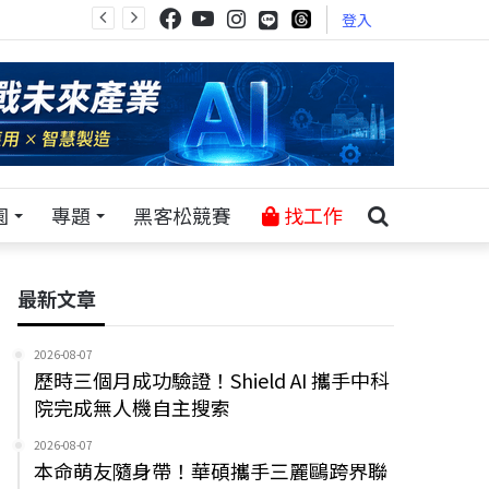
登入
園
專題
黑客松競賽
找工作
最新文章
2026-08-07
歷時三個月成功驗證！Shield AI 攜手中科
院完成無人機自主搜索
2026-08-07
本命萌友隨身帶！華碩攜手三麗鷗跨界聯