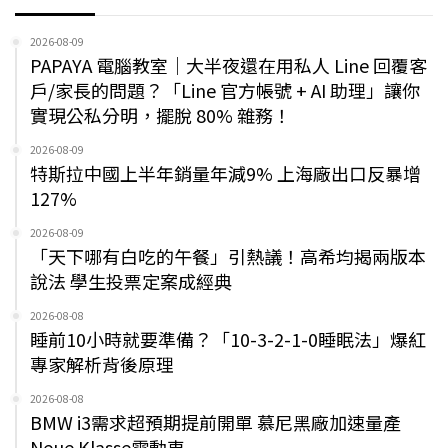
2026-08-09
PAPAYA 電腦教室｜大半夜還在用私人 Line 回覆客
戶/家長的問題？「Line 官方帳號 + AI 助理」讓你
實現公私分明，擺脫 80% 雜務！
2026-08-09
特斯拉中國上半年銷量年減9% 上海廠出口反暴增
127%
2026-08-09
「天下哪有白吃的午餐」引熱議！高希均揭兩版本
說法 學生投票定案成經典
2026-08-08
睡前10小時就要準備？「10-3-2-1-0睡眠法」爆紅
專家解析背後原理
2026-08-08
BMW i3需求超預期提前開單 慕尼黑廠加速量產
Neue Klasse電動車