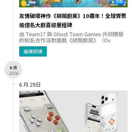
遊戲
友情破壞神作《胡鬧廚房》10週年！全球齊聚
逾億名大廚喜迎里程碑
由 Team17 與 Ghost Town Games 共同開發
的知名合作派對遊戲《胡鬧廚房》（Ov
繼續閱讀
6 月
- 2026 -
6 月 29日