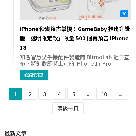
3C
iPhone 秒變復古掌機！GameBaby 推出升級
版「透明限定款」限量 500 個再預告 iPhone
18
知名智慧型手機配件製造商 BitmoLab 近日宣
布，將針對即將上市的 iPhone 17 Pro
繼續閱讀
1
2
3
4
5
»
10
...
最後一頁
最新文章