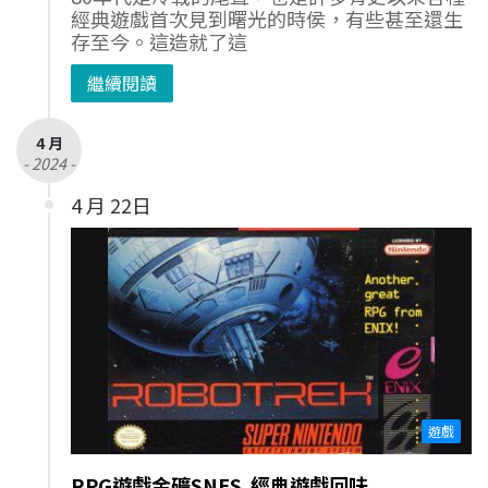
經典遊戲首次見到曙光的時侯，有些甚至還生
存至今。這造就了這
繼續閱讀
4 月
- 2024 -
4 月 22日
遊戲
RPG遊戲金礦SNES 經典遊戲回味