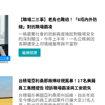
【職場二三事】老鳥也難逃！「6招內外防
線」對抗職場霸凌
一樁震驚社會的悲劇再度喚起對職場安全
的深刻關注。今年上半年，一名公務員因
長期遭受上司情緒羞辱與不當對
繼續閱讀
場二三事
台積電亞利桑那廠爆歧視風暴！17名美籍
員工集體提告 控訴職場霸凌與工安疏失
台積電在美國亞利桑那州設廠，自去年底
至今爆出的員工訴訟案件已擴大至17名人
員，點出這座新廠內部可能存