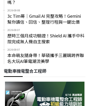
嗎？
2026-08-08
3c Tim哥｜Gmail AI 完整攻略！Gemini
幫你讀信、回信、整理行程與一鍵比價
2026-08-07
歷時三個月成功驗證！Shield AI 攜手中科
院完成無人機自主搜索
2026-08-07
本命萌友隨身帶！華碩攜手三麗鷗跨界聯
名大玩AI筆電潮流美學
電動車機電整合工程師