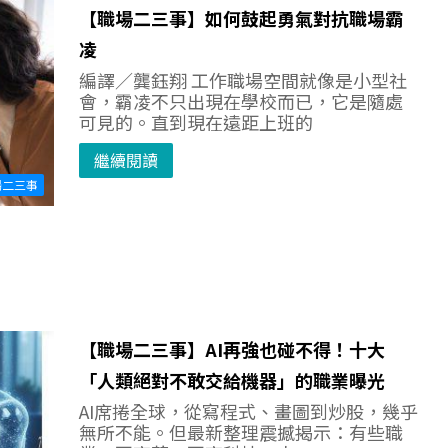
【職場二三事】如何鼓起勇氣對抗職場霸
凌
編譯／龔鈺翔 工作職場空間就像是小型社
會，霸凌不只出現在學校而已，它是隨處
可見的。直到現在遠距上班的
繼續閱讀
場二三事
【職場二三事】AI再強也碰不得！十大
「人類絕對不敢交給機器」的職業曝光
AI席捲全球，從寫程式、畫圖到炒股，幾乎
無所不能。但最新整理震撼揭示：有些職