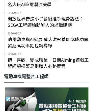
名大玩AI筆電潮流美學
2026-08-07
開放世界音速小子幕後推手現身說法：
SEGA工程師給新鮮人的求職建議
2026-08-07
助電動車與AI發展 成大洪飛義團隊成功開
發超高功率鋁包銅導線
2026-08-07
把「喜歡」變成職業！日商Aiming遊戲工
程師親揭菜鳥到職人心路歷程
電動車機電整合工程師