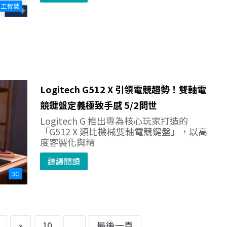
人工智慧
Logitech G512 X 引領電競趨勢！雙軸電
競鍵盤定義極致手感 5/2問世
Logitech G 推出專為核心玩家打造的
「G512 X 類比機械雙軸電競鍵盤」，以高
度客製化與精
繼續閱讀
3C
»
10
...
最後一頁