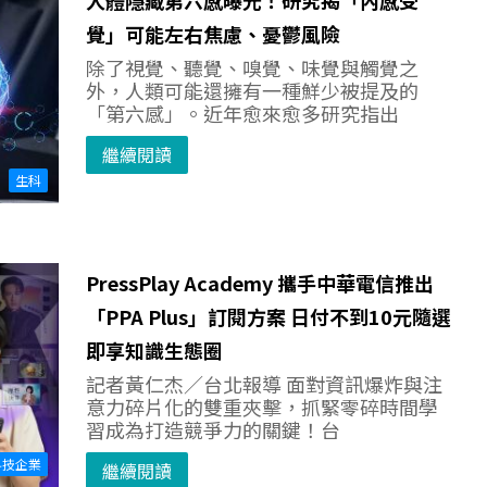
覺」可能左右焦慮、憂鬱風險
除了視覺、聽覺、嗅覺、味覺與觸覺之
外，人類可能還擁有一種鮮少被提及的
「第六感」。近年愈來愈多研究指出
繼續閱讀
生科
PressPlay Academy 攜手中華電信推出
「PPA Plus」訂閱方案 日付不到10元隨選
即享知識生態圈
記者黃仁杰／台北報導 面對資訊爆炸與注
意力碎片化的雙重夾擊，抓緊零碎時間學
習成為打造競爭力的關鍵！台
科技企業
繼續閱讀