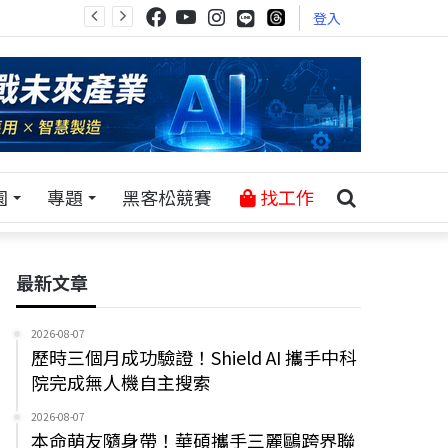
登入
園
專題
黑客松競賽
找工作
最新文章
2026-08-07
歷時三個月成功驗證！Shield AI 攜手中科
院完成無人機自主搜索
2026-08-07
本命萌友隨身帶！華碩攜手三麗鷗跨界聯