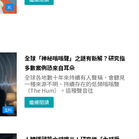
3C
全球「神秘嗡嗡聲」之謎有新解？研究指
多數案例恐來自耳朵
全球各地數十年來持續有人聲稱，會聽見
一種來源不明、持續存在的低頻嗡嗡聲
（The Hum）。這種聲音往
繼續閱讀
生科
人體隱藏第六感曝光！研究揭「內感受