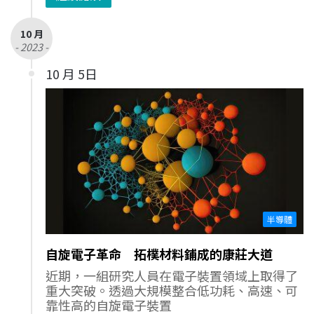
10 月
- 2023 -
10 月 5日
半導體
自旋電子革命 拓樸材料鋪成的康莊大道
近期，一組研究人員在電子裝置領域上取得了
重大突破。透過大規模整合低功耗、高速、可
靠性高的自旋電子裝置