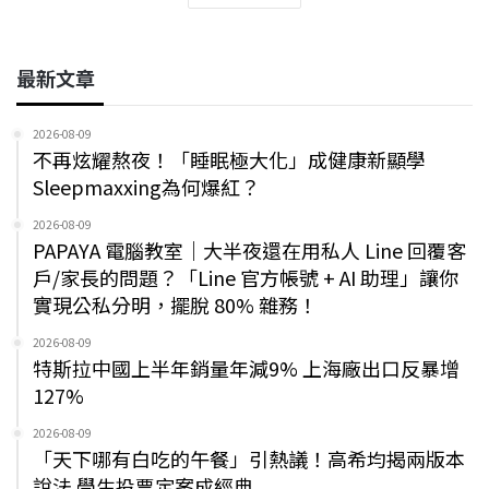
最新文章
2026-08-09
不再炫耀熬夜！「睡眠極大化」成健康新顯學
Sleepmaxxing為何爆紅？
2026-08-09
PAPAYA 電腦教室｜大半夜還在用私人 Line 回覆客
戶/家長的問題？「Line 官方帳號 + AI 助理」讓你
實現公私分明，擺脫 80% 雜務！
2026-08-09
特斯拉中國上半年銷量年減9% 上海廠出口反暴增
127%
2026-08-09
「天下哪有白吃的午餐」引熱議！高希均揭兩版本
說法 學生投票定案成經典