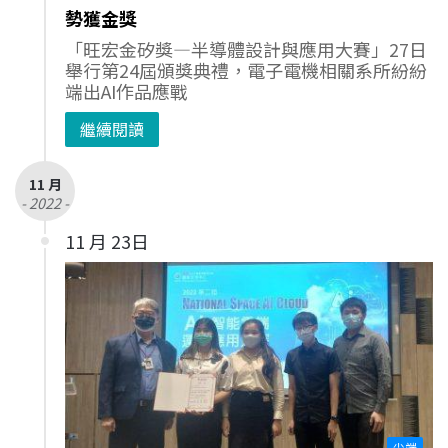
勢獲金獎
「旺宏金矽獎—半導體設計與應用大賽」27日
舉行第24屆頒獎典禮，電子電機相關系所紛紛
端出AI作品應戰
繼續閱讀
11 月
- 2022 -
11 月 23日
尖端