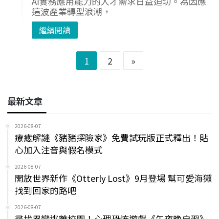
AI實務應用能力的人才需求日益迫切。為因應
這波產業轉型浪潮，
繼續閱讀
1
2
»
最新文章
2026-08-07
療癒解謎《豬豬探險家》免費試玩版正式釋出！貼
心加入注音與假名模式
2026-08-07
開放世界新作《Otterly Lost》9月登場 幫可愛海獺
找到回家的路吧
2026-08-07
尋找異變逃離校園！心理恐怖遊戲《午夜晚自習》