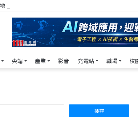
！在 Pei Pei 科技專區，與學弟妹交流最硬核的技術
尖端
產業
影音
充電站
職場
校