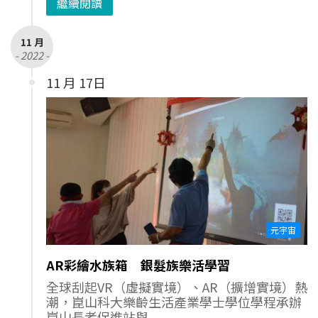
繼續閱讀
11 月
- 2022 -
11 月 17日
元宇宙
AR彩繪水族箱 銀髮族樂活學習
全球刮起VR（虛擬實境）、AR（擴增實境）熱
潮，崑山科大樂齡生活產業學士學位學程承辦
崑山長者促進站與