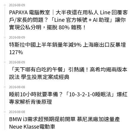
2026-08-09
PAPAYA 電腦教室｜大半夜還在用私人 Line 回覆客
戶/家長的問題？「Line 官方帳號 + AI 助理」讓你
實現公私分明，擺脫 80% 雜務！
2026-08-09
特斯拉中國上半年銷量年減9% 上海廠出口反暴增
127%
2026-08-09
「天下哪有白吃的午餐」引熱議！高希均揭兩版本
說法 學生投票定案成經典
2026-08-08
睡前10小時就要準備？「10-3-2-1-0睡眠法」爆紅
專家解析背後原理
2026-08-08
BMW i3需求超預期提前開單 慕尼黑廠加速量產
Neue Klasse電動車