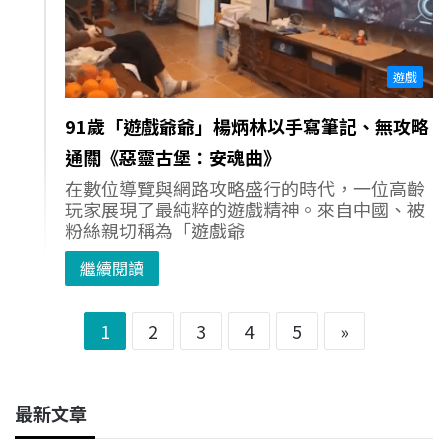
遊戲
91歲「遊戲爺爺」楊炳林以手寫筆記、無攻略
通關《惡靈古堡：安魂曲》
在數位導覽與網路攻略盛行的時代，一位高齡
玩家展現了最純粹的遊戲精神。來自中國、被
粉絲親切稱為「遊戲爺
繼續閱讀
1
2
3
4
5
»
最新文章