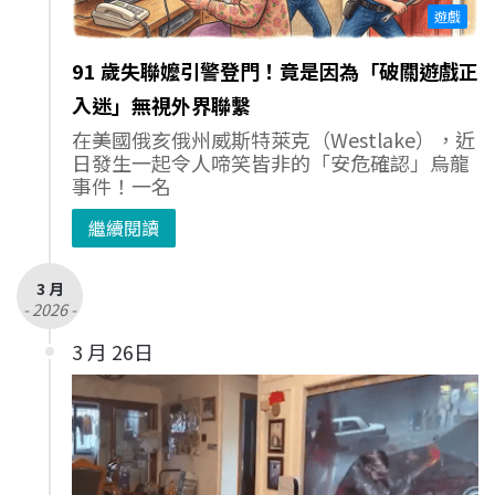
遊戲
91 歲失聯嬤引警登門！竟是因為「破關遊戲正
入迷」無視外界聯繫
在美國俄亥俄州威斯特萊克（Westlake），近
日發生一起令人啼笑皆非的「安危確認」烏龍
事件！一名
繼續閱讀
3 月
- 2026 -
3 月 26日