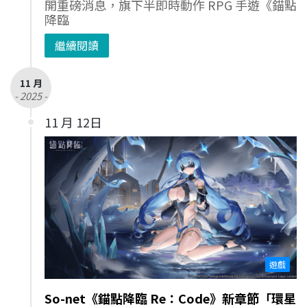
開重磅消息，旗下半即時動作 RPG 手遊《錨點
降臨
繼續閱讀
11 月
- 2025 -
11 月 12日
遊戲
So-net《錨點降臨 Re：Code》新章節「環星