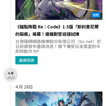
遊戲
《錨點降臨 Re：Code》1.5版「斯利普尼爾
的裂痕」揭幕！邀鏈尉官迎接試煉
台灣碩網網路娛樂股份有限公司（So-net）於
日前甫發布重磅消息！旗下備受玩家喜愛的半
即時動作 RP
繼續閱讀
4 月
- 2025 -
4 月 28日