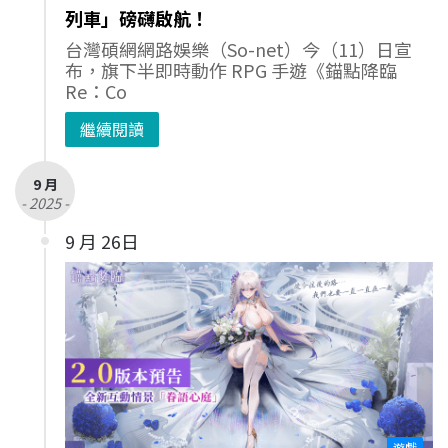
列車」磅礴啟航！
台灣碩網網路娛樂（So-net）今（11）日宣
布，旗下半即時動作 RPG 手遊《錨點降臨
Re：Co
繼續閱讀
9 月
- 2025 -
9 月 26日
遊戲