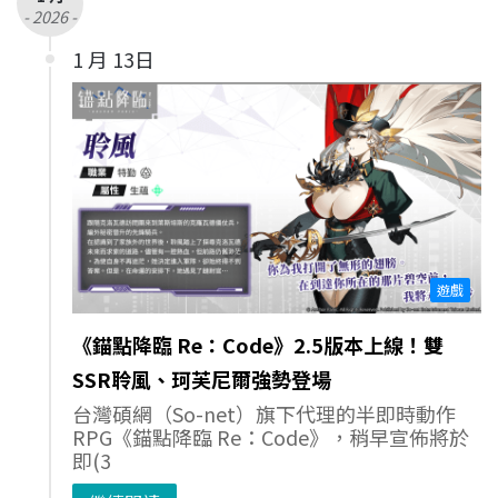
- 2026 -
1 月 13日
遊戲
《錨點降臨 Re：Code》2.5版本上線！雙
SSR聆風、珂芙尼爾強勢登場
台灣碩網（So-net）旗下代理的半即時動作
RPG《錨點降臨 Re：Code》，稍早宣佈將於
即(3