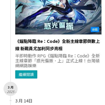
遊戲
《錨點降臨 Re：Code》全新主線章節倒數上
線 新戰員尤加利同步亮相
半即時動作 RPG《錨點降臨 Re：Code》全新
主線章節「惑光偏振．上」正式上線！台灣碩
網網路娛樂
繼續閱讀
3 月
- 2025 -
3 月 14日