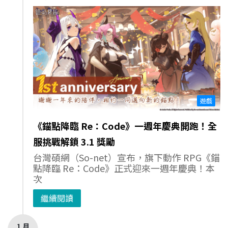
遊戲
《錨點降臨 Re：Code》一週年慶典開跑！全
服挑戰解鎖 3.1 獎勵
台灣碩網（So-net）宣布，旗下動作 RPG《錨
點降臨 Re：Code》正式迎來一週年慶典！本
次
繼續閱讀
1 月