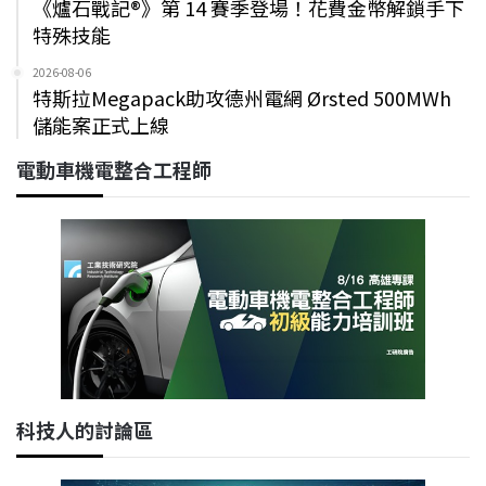
《爐石戰記®》第 14 賽季登場！花費金幣解鎖手下
特殊技能
2026-08-06
特斯拉Megapack助攻德州電網 Ørsted 500MWh
儲能案正式上線
電動車機電整合工程師
科技人的討論區