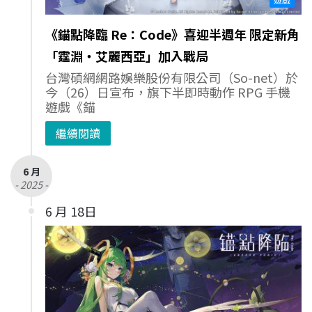
《錨點降臨 Re：Code》喜迎半週年 限定新角
「霆淵‧艾麗西亞」加入戰局
台灣碩網網路娛樂股份有限公司（So-net）於
今（26）日宣布，旗下半即時動作 RPG 手機
遊戲《錨
繼續閱讀
6 月
- 2025 -
6 月 18日