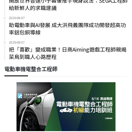
開放世界音速小子幕後推手現身說法：SEGA工程師
給新鮮人的求職建議
2026-08-07
助電動車與AI發展 成大洪飛義團隊成功開發超高功
率鋁包銅導線
2026-08-07
把「喜歡」變成職業！日商Aiming遊戲工程師親揭
菜鳥到職人心路歷程
電動車機電整合工程師