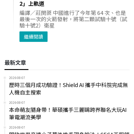
2」上軌道
編譯／莊閔棻 中國進行了今年第 64 次、也是
最後一次的火箭發射，將第二顆試驗十號（試
驗十號2）衛星
繼續閱讀
最新文章
2026-08-07
歷時三個月成功驗證！Shield AI 攜手中科院完成無
人機自主搜索
2026-08-07
本命萌友隨身帶！華碩攜手三麗鷗跨界聯名大玩AI
筆電潮流美學
2026-08-07