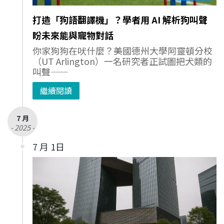
打造「狗語翻譯機」？學者用 AI 解析狗叫聲
盼未來能與寵物對話
你家狗狗在吠什麼？美國德州大學阿靈頓分校
（UT Arlington）一名研究者正試圖把犬類的
叫聲——
繼續閱讀
7 月
- 2025 -
7 月 1日