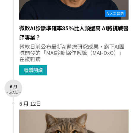
AI人工智慧
微軟AI診斷準確率85%比人類還高 AI將挑戰醫
師專業？
微軟日前公布最新AI醫療研究成果，旗下AI團
隊開發的「MAI診斷協作系統（MAI-DxO）」
在複雜病
繼續閱讀
6 月
- 2025 -
6 月 12日