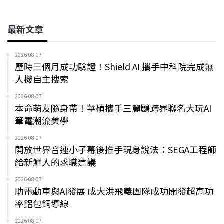
最新文章
2026-08-07
歷時三個月成功驗證！Shield AI 攜手中科院完成無
人機自主搜索
2026-08-07
本命萌友隨身帶！華碩攜手三麗鷗跨界聯名大玩AI
筆電潮流美學
2026-08-07
開放世界音速小子幕後推手現身說法：SEGA工程師
給新鮮人的求職建議
2026-08-07
助電動車與AI發展 成大洪飛義團隊成功開發超高功
率鋁包銅導線
2026-08-07