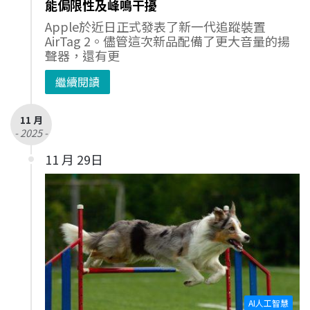
能侷限性及峰鳴干擾
Apple於近日正式發表了新一代追蹤裝置
AirTag 2。儘管這次新品配備了更大音量的揚
聲器，還有更
繼續閱讀
11 月
- 2025 -
11 月 29日
AI人工智慧