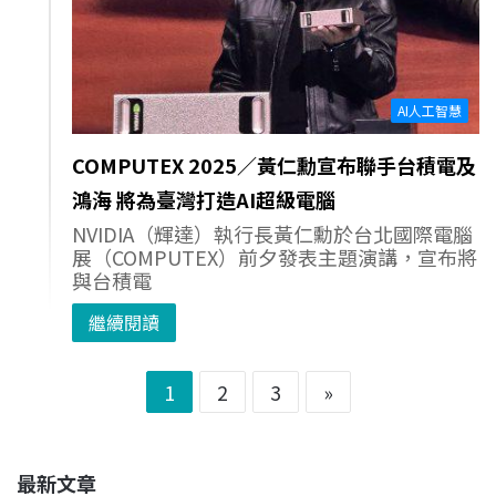
AI人工智慧
COMPUTEX 2025／黃仁勳宣布聯手台積電及
鴻海 將為臺灣打造AI超級電腦
NVIDIA（輝達）執行長黃仁勳於台北國際電腦
展（COMPUTEX）前夕發表主題演講，宣布將
與台積電
繼續閱讀
1
2
3
»
最新文章