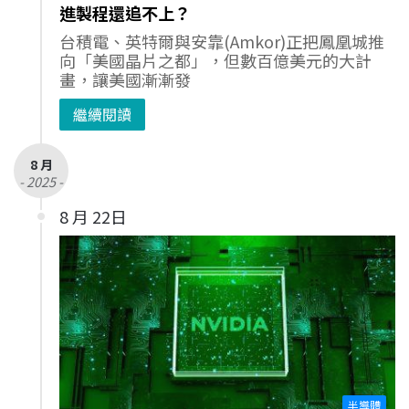
進製程還追不上？
台積電、英特爾與安靠(Amkor)正把鳳凰城推
向「美國晶片之都」，但數百億美元的大計
畫，讓美國漸漸發
繼續閱讀
8 月
- 2025 -
8 月 22日
半導體