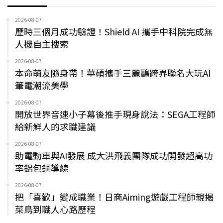
2026-08-07
歷時三個月成功驗證！Shield AI 攜手中科院完成無
人機自主搜索
2026-08-07
本命萌友隨身帶！華碩攜手三麗鷗跨界聯名大玩AI
筆電潮流美學
2026-08-07
開放世界音速小子幕後推手現身說法：SEGA工程師
給新鮮人的求職建議
2026-08-07
助電動車與AI發展 成大洪飛義團隊成功開發超高功
率鋁包銅導線
2026-08-07
把「喜歡」變成職業！日商Aiming遊戲工程師親揭
菜鳥到職人心路歷程