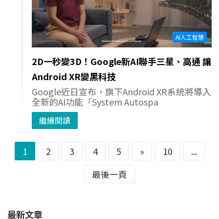
AI人工智慧
2D一秒變3D！Google新AI聯手三星、高通 讓
Android XR變黑科技
Google近日宣布，旗下Android XR系統將導入
全新的AI功能「System Autospa
繼續閱讀
1
2
3
4
5
»
10
...
最後一頁
最新文章