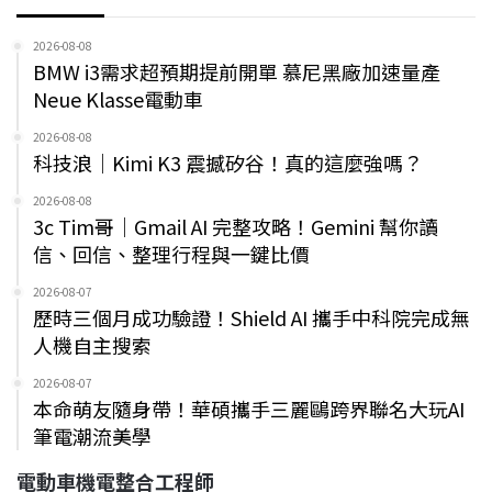
2026-08-08
BMW i3需求超預期提前開單 慕尼黑廠加速量產
Neue Klasse電動車
2026-08-08
科技浪｜Kimi K3 震撼矽谷！真的這麼強嗎？
2026-08-08
3c Tim哥｜Gmail AI 完整攻略！Gemini 幫你讀
信、回信、整理行程與一鍵比價
2026-08-07
歷時三個月成功驗證！Shield AI 攜手中科院完成無
人機自主搜索
2026-08-07
本命萌友隨身帶！華碩攜手三麗鷗跨界聯名大玩AI
筆電潮流美學
電動車機電整合工程師