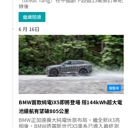
錄後
繼續閱讀
6 月 16日
電動車
BMW首款純電iX5即將登場 搭144kWh超大電
池續航有望破805公里
BMW正加速擴大純電休旅布局。繼全新iX3亮
相後，BMW透露新世代X5車系已進入最終測