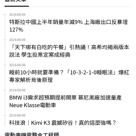
2026-08-09
特斯拉中國上半年銷量年減9% 上海廠出口反暴增
127%
2026-08-09
「天下哪有白吃的午餐」引熱議！高希均揭兩版本
說法 學生投票定案成經典
2026-08-08
睡前10小時就要準備？「10-3-2-1-0睡眠法」爆紅
專家解析背後原理
2026-08-08
BMW i3需求超預期提前開單 慕尼黑廠加速量產
Neue Klasse電動車
2026-08-08
科技浪｜Kimi K3 震撼矽谷！真的這麼強嗎？
電動車機電整合工程師