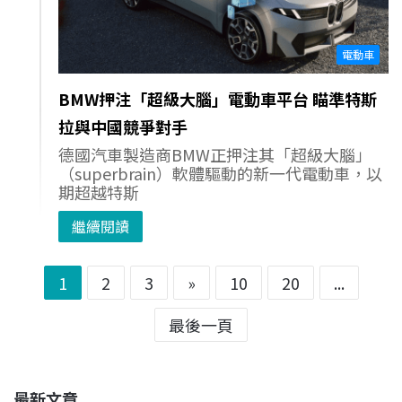
電動車
BMW押注「超級大腦」電動車平台 瞄準特斯
拉與中國競爭對手
德國汽車製造商BMW正押注其「超級大腦」
（superbrain）軟體驅動的新一代電動車，以
期超越特斯
繼續閱讀
1
2
3
»
10
20
...
最後一頁
最新文章