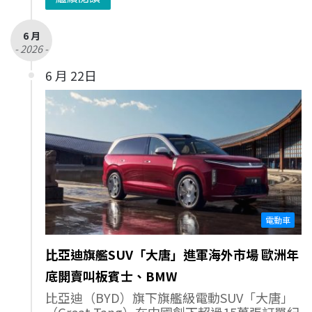
6 月
- 2026 -
6 月 22日
電動車
比亞迪旗艦SUV「大唐」進軍海外市場 歐洲年
底開賣叫板賓士、BMW
比亞迪（BYD）旗下旗艦級電動SUV「大唐」
（Great Tang）在中國創下超過15萬張訂單紀