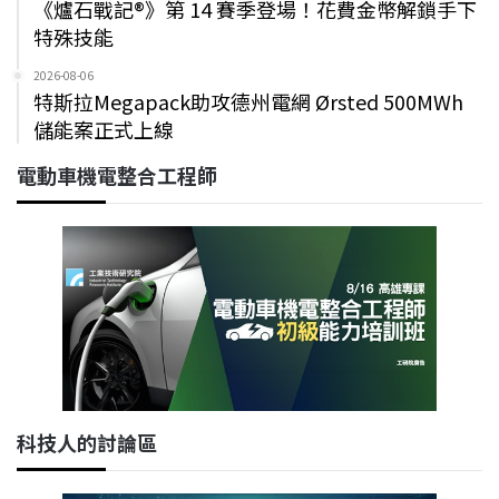
《爐石戰記®》第 14 賽季登場！花費金幣解鎖手下
特殊技能
2026-08-06
特斯拉Megapack助攻德州電網 Ørsted 500MWh
儲能案正式上線
電動車機電整合工程師
科技人的討論區