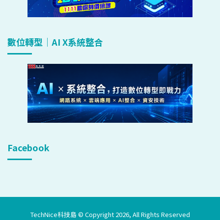
數位轉型｜AI X系統整合
Facebook
TechNice科技島 © Copyright 2026, All Rights Reserved