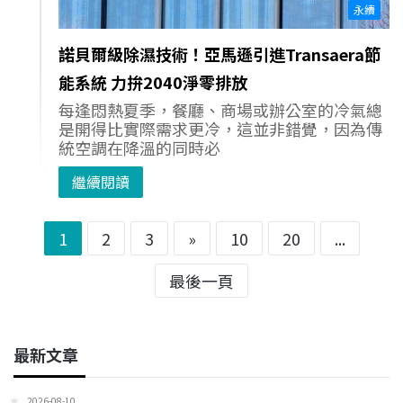
永續
諾貝爾級除濕技術！亞馬遜引進Transaera節
能系統 力拚2040淨零排放
每逢悶熱夏季，餐廳、商場或辦公室的冷氣總
是開得比實際需求更冷，這並非錯覺，因為傳
統空調在降溫的同時必
繼續閱讀
1
2
3
»
10
20
...
最後一頁
最新文章
2026-08-10