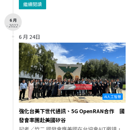
繼續閱讀
6 月
- 2022 -
6 月 24日
AI人工智慧
強化台美下世代通訊、5G OpenRAN合作 國
發會率團赴美國矽谷
記者／竹二 國發會應美國在台協會AIT邀請，