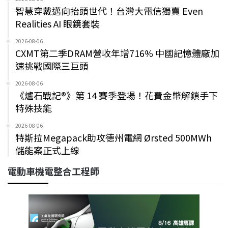
智慧穿戴邁向抬頭世代！台灣大電信獨賣 Even
Realities AI 眼鏡套裝
2026-08-06
CXMT第二季DRAM營收年增716% 中國記憶體廠加
速挑戰國際三巨頭
2026-08-06
《爐石戰記®》第 14 賽季登場！花費金幣解鎖手下
特殊技能
2026-08-06
特斯拉Megapack助攻德州電網 Ørsted 500MWh
儲能案正式上線
電動車機電整合工程師