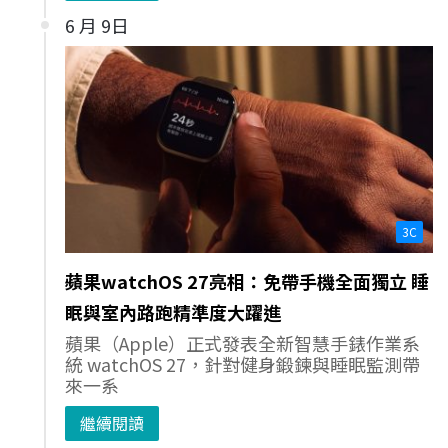
6 月 9日
3C
蘋果watchOS 27亮相：免帶手機全面獨立 睡
眠與室內路跑精準度大躍進
蘋果（Apple）正式發表全新智慧手錶作業系
統 watchOS 27，針對健身鍛鍊與睡眠監測帶
來一系
繼續閱讀