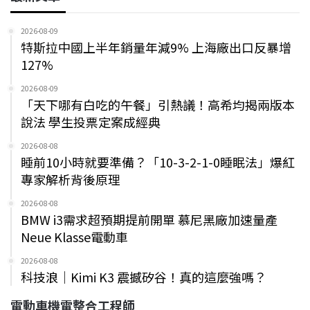
2026-08-09
特斯拉中國上半年銷量年減9% 上海廠出口反暴增
127%
2026-08-09
「天下哪有白吃的午餐」引熱議！高希均揭兩版本
說法 學生投票定案成經典
2026-08-08
睡前10小時就要準備？「10-3-2-1-0睡眠法」爆紅
專家解析背後原理
2026-08-08
BMW i3需求超預期提前開單 慕尼黑廠加速量產
Neue Klasse電動車
2026-08-08
科技浪｜Kimi K3 震撼矽谷！真的這麼強嗎？
電動車機電整合工程師