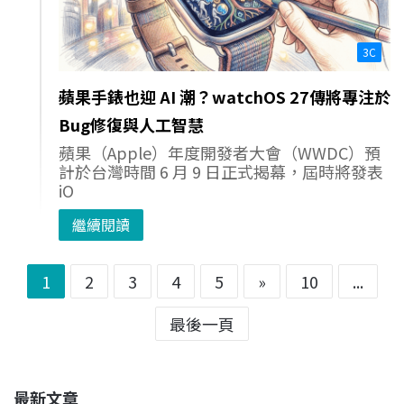
3C
蘋果手錶也迎 AI 潮？watchOS 27傳將專注於
Bug修復與人工智慧
蘋果（Apple）年度開發者大會（WWDC）預
計於台灣時間 6 月 9 日正式揭幕，屆時將發表
iO
繼續閱讀
1
2
3
4
5
»
10
...
最後一頁
最新文章