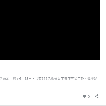
顯示，截至6月18日，共有515名輝達員工曾在三星工作，幾乎是
則留言
0