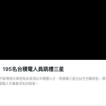
 195名台積電人員跳槽三星
不斷帶頭大舉挖角全球頂尖半導體人才，而南韓三星也似乎也難倖免，資料
面臨人才嚴重流失的困境。