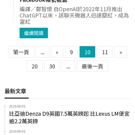
編譯／鄭智懷 自OpenAI於2022年11月推出
ChatGPT以來，該聊天機器人迅速竄紅，成為
當紅
繼續閱讀
第一頁
...
«
9
10
11
»
20
30
...
最後一頁
最新文章
2026-08-06
比亞迪Denza D9英國7.5萬英鎊起 比Lexus LM便宜
逾2.2萬英鎊
2026-08-06