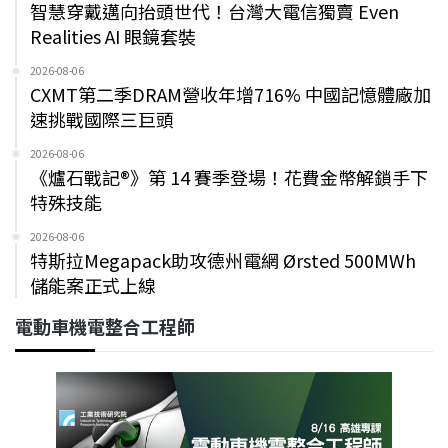
智慧穿戴邁向抬頭世代！台灣大電信獨賣 Even
Realities AI 眼鏡套裝
2026-08-06
CXMT第二季DRAM營收年增716% 中國記憶體廠加
速挑戰國際三巨頭
2026-08-06
《爐石戰記®》第 14 賽季登場！花費金幣解鎖手下
特殊技能
2026-08-06
特斯拉Megapack助攻德州電網 Ørsted 500MWh
儲能案正式上線
電動車機電整合工程師