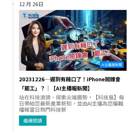
12 月 26日
AI主播報新聞
20231226─遲到有藉口了！iPhone鬧鐘會
「罷工」？｜【AI主播報新聞】
站在科技浪頭、探索尖端趨勢，【科技島】每
日帶給您最新產業新知，並由AI主播為您編輯
播報當日熱門科技新
繼續閱讀