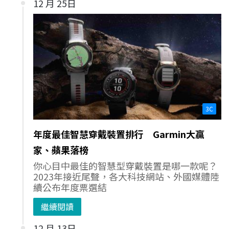
12 月 25日
3C
年度最佳智慧穿戴裝置排行 Garmin大贏
家、蘋果落榜
你心目中最佳的智慧型穿戴裝置是哪一款呢？
2023年接近尾聲，各大科技網站、外國媒體陸
續公布年度票選結
繼續閱讀
12 月 13日