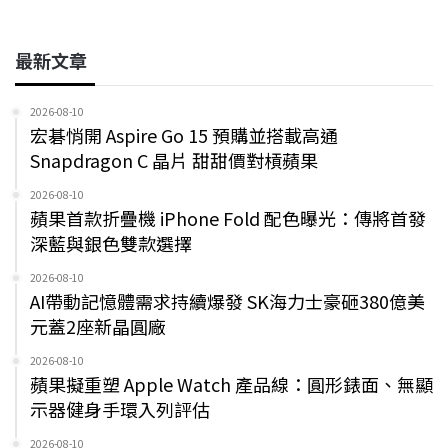
最新文章
2026-08-10
宏碁悄開 Aspire Go 15 預購並搭載高通
Snapdragon C 晶片 甜甜價對槓蘋果
2026-08-10
蘋果首款折疊機 iPhone Fold 配色曝光：傳將首發
深藍與銀色雙款選擇
2026-08-10
AI帶動記憶體需求持續爆發 SK海力士豪砸380億美
元蓋2座新晶圓廠
2026-08-10
蘋果擬重塑 Apple Watch 產品線：圓形錶面、無顯
示器健身手環入列評估
2026-08-10