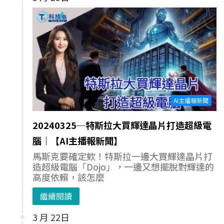
AI主播報新聞
20240325─特斯拉大買輝達晶片打造超級電
腦｜【AI主播報新聞】
馬斯克要確定欸！特斯拉一邊大買輝達晶片打
造超級電腦「Dojo」，一邊又想擺脫對輝達的
高度依賴，該怎麼
繼續閱讀
3 月 22日