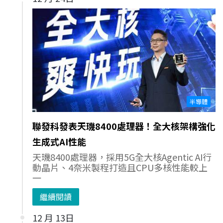
半導體
聯發科發表天璣8400處理器！全大核架構強化
生成式AI性能
天璣8400處理器，採用5G全大核Agentic AI行
動晶片、4奈米製程打造且CPU多核性能較上
一
繼續閱讀
12 月 13日