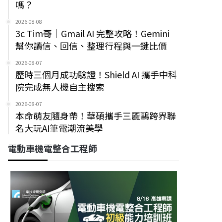
嗎？
2026-08-08
3c Tim哥｜Gmail AI 完整攻略！Gemini
幫你讀信、回信、整理行程與一鍵比價
2026-08-07
歷時三個月成功驗證！Shield AI 攜手中科
院完成無人機自主搜索
2026-08-07
本命萌友隨身帶！華碩攜手三麗鷗跨界聯
名大玩AI筆電潮流美學
電動車機電整合工程師