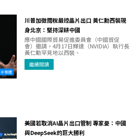
川普加徵關稅嚴控晶片出口 黃仁勳西裝現
身北京：堅持深耕中國
應中國國際貿易促進委員會（中國貿促
會）邀請，4月17日輝達（NVIDIA）執行長
黃仁勳罕見地以西裝、
繼續閱讀
半導體
美國若取消AI晶片出口管制 專家憂：中國
與DeepSeek的巨大勝利