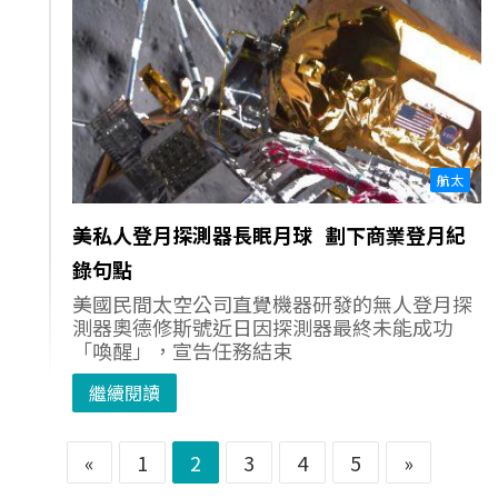
航太
美私人登月探測器長眠月球 劃下商業登月紀
錄句點
美國民間太空公司直覺機器研發的無人登月探
測器奧德修斯號近日因探測器最終未能成功
「喚醒」，宣告任務結束
繼續閱讀
«
1
2
3
4
5
»