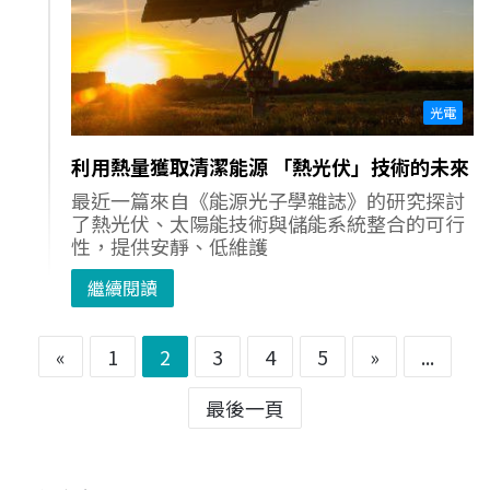
光電
利用熱量獲取清潔能源 「熱光伏」技術的未來
最近一篇來自《能源光子學雜誌》的研究探討
了熱光伏、太陽能技術與儲能系統整合的可行
性，提供安靜、低維護
繼續閱讀
«
1
2
3
4
5
»
...
最後一頁