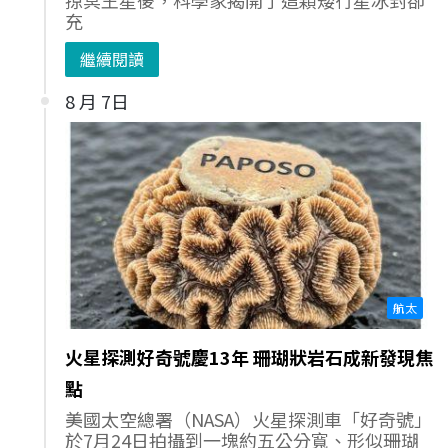
充
繼續閱讀
8 月 7日
航太
火星探測好奇號慶13年 珊瑚狀岩石成新發現焦
點
美國太空總署（NASA）火星探測車「好奇號」
於7月24日拍攝到一塊約五公分寬、形似珊瑚