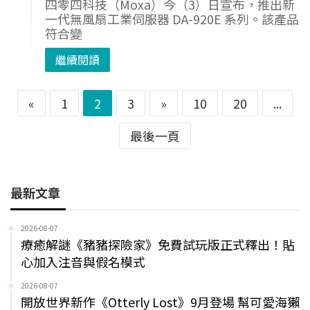
四零四科技（Moxa）今（3）日宣布，推出新
一代無風扇工業伺服器 DA-920E 系列。該產品
符合變
繼續閱讀
«
1
2
3
»
10
20
...
最後一頁
最新文章
2026-08-07
療癒解謎《豬豬探險家》免費試玩版正式釋出！貼
心加入注音與假名模式
2026-08-07
開放世界新作《Otterly Lost》9月登場 幫可愛海獺