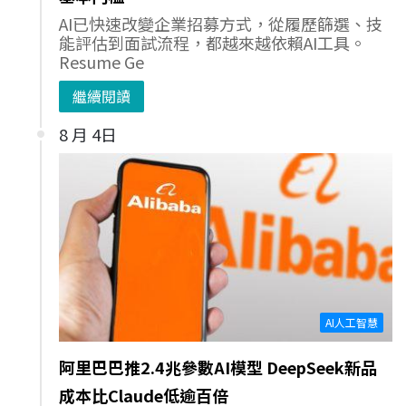
AI已快速改變企業招募方式，從履歷篩選、技
能評估到面試流程，都越來越依賴AI工具。
Resume Ge
繼續閱讀
8 月 4日
AI人工智慧
阿里巴巴推2.4兆參數AI模型 DeepSeek新品
成本比Claude低逾百倍