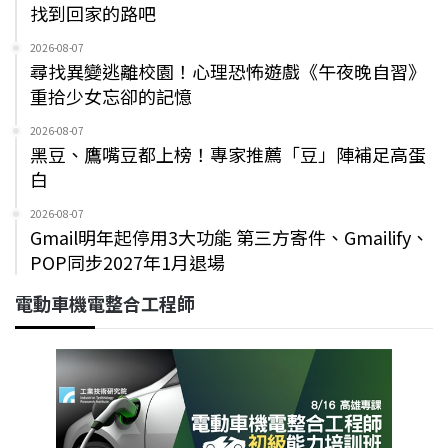
找到回家的路吧
2026-08-07
尋找異變逃離校園！心理恐怖遊戲《午夜晚自習》
重拾少女忘卻的記憶
2026-08-07
黑豆、鷹嘴豆都上榜！專家推薦「豆」陣補足高蛋
白
2026-08-07
Gmail明年起停用3大功能 第三方寄件、Gmailify、
POP同步2027年1月退場
電動車機電整合工程師