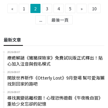
«
1
2
3
4
5
»
10
...
最後一頁
最新文章
2026-08-07
療癒解謎《豬豬探險家》免費試玩版正式釋出！貼
心加入注音與假名模式
2026-08-07
開放世界新作《Otterly Lost》9月登場 幫可愛海獺
找到回家的路吧
2026-08-07
尋找異變逃離校園！心理恐怖遊戲《午夜晚自習》
重拾少女忘卻的記憶