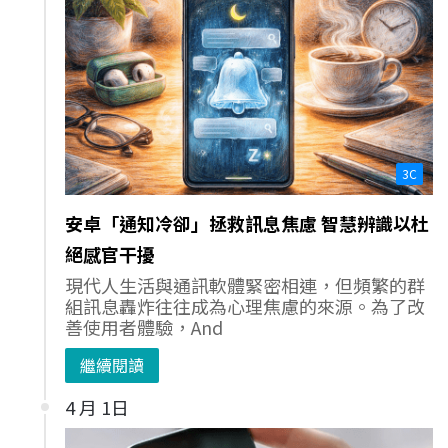
3C
安卓「通知冷卻」拯救訊息焦慮 智慧辨識以杜
絕感官干擾
現代人生活與通訊軟體緊密相連，但頻繁的群
組訊息轟炸往往成為心理焦慮的來源。為了改
善使用者體驗，And
繼續閱讀
4 月 1日