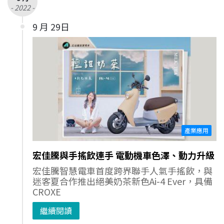
- 2022 -
9 月 29日
產業應用
宏佳騰與手搖飲連手 電動機車色澤、動力升級
宏佳騰智慧電車首度跨界聯手人氣手搖飲，與
迷客夏合作推出絕美奶茶新色Ai-4 Ever，具備
CROXE
繼續閱讀