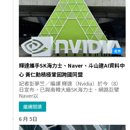
產業
輝達攜手SK海力士、Naver、斗山建AI資料中
心 黃仁勳積極鞏固跨國同盟
記者彭夢竺／編譯 輝達（Nvidia）於今（8）
日宣布，已與南韓大廠SK海力士、網路巨擘
Naver以
繼續閱讀
6 月 5日