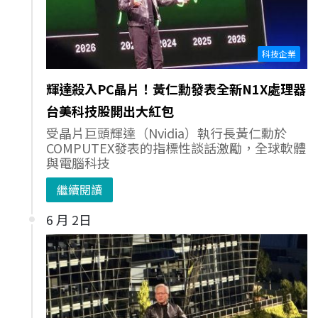
科技企業
輝達殺入PC晶片！黃仁勳發表全新N1X處理器
台美科技股開出大紅包
受晶片巨頭輝達（Nvidia）執行長黃仁勳於
COMPUTEX發表的指標性談話激勵，全球軟體
與電腦科技
繼續閱讀
6 月 2日