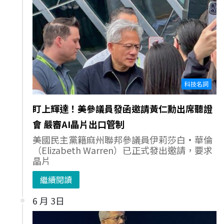
科技名詞
盯上輝達！美參議員發函邀請黃仁勳出席聽證
會 嚴審AI晶片出口管制
美國民主黨籍麻州聯邦參議員伊莉莎白·華倫
（Elizabeth Warren）已正式發出邀請，要求
晶片
繼續閱讀
6 月 3日