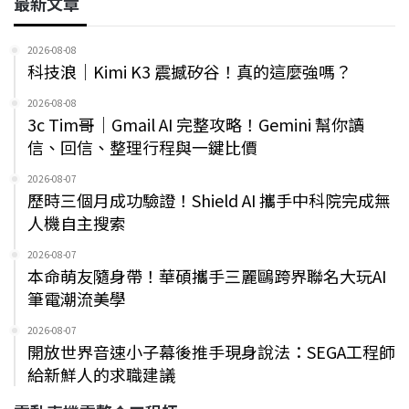
最新文章
2026-08-08
科技浪｜Kimi K3 震撼矽谷！真的這麼強嗎？
2026-08-08
3c Tim哥｜Gmail AI 完整攻略！Gemini 幫你讀
信、回信、整理行程與一鍵比價
2026-08-07
歷時三個月成功驗證！Shield AI 攜手中科院完成無
人機自主搜索
2026-08-07
本命萌友隨身帶！華碩攜手三麗鷗跨界聯名大玩AI
筆電潮流美學
2026-08-07
開放世界音速小子幕後推手現身說法：SEGA工程師
給新鮮人的求職建議