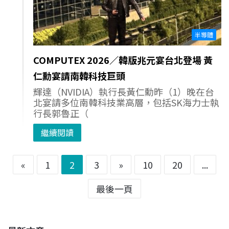
半導體
COMPUTEX 2026／韓版兆元宴台北登場 黃
仁勳宴請南韓科技巨頭
輝達（NVIDIA）執行長黃仁勳昨（1）晚在台
北宴請多位南韓科技業高層，包括SK海力士執
行長郭魯正（
繼續閱讀
«
1
2
3
»
10
20
...
最後一頁