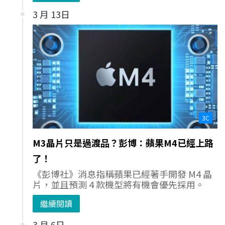
3 月 13日
3C
M3晶片只是過渡品？彭博：蘋果M4已經上路
了！
《彭博社》消息指稱蘋果已經著手開發 M4 晶
片，並且預測 4 款機型將有機會優先採用。
繼續閱讀
3 月 6日