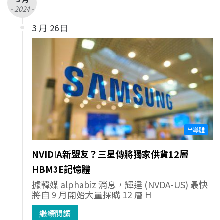
- 2024 -
3 月 26日
半導體
NVIDIA新盟友？三星傳將獨家供貨12層
HBM3E記憶體
據韓媒 alphabiz 消息，輝達 (NVDA-US) 最快
將自 9 月開始大量採購 12 層 H
繼續閱讀