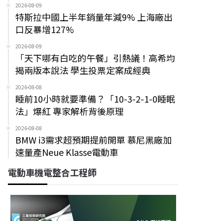
2026-08-09
特斯拉中國上半年銷量年減9% 上海廠出
口反暴增127%
2026-08-09
「天下哪有白吃的午餐」引熱議！高希均
揭兩版本說法 學生投票定案成經典
2026-08-08
睡前10小時就要準備？「10-3-2-1-0睡眠
法」爆紅 專家解析背後原理
2026-08-08
BMW i3需求超預期提前開單 慕尼黑廠加
速量產Neue Klasse電動車
電動車機電整合工程師