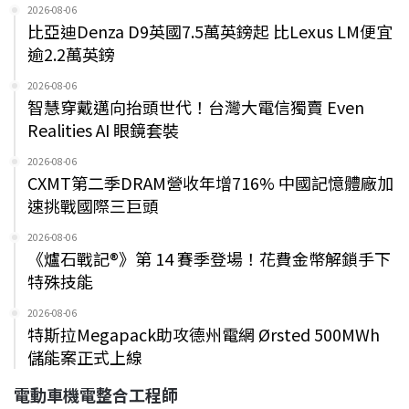
2026-08-06
比亞迪Denza D9英國7.5萬英鎊起 比Lexus LM便宜
逾2.2萬英鎊
2026-08-06
智慧穿戴邁向抬頭世代！台灣大電信獨賣 Even
Realities AI 眼鏡套裝
2026-08-06
CXMT第二季DRAM營收年增716% 中國記憶體廠加
速挑戰國際三巨頭
2026-08-06
《爐石戰記®》第 14 賽季登場！花費金幣解鎖手下
特殊技能
2026-08-06
特斯拉Megapack助攻德州電網 Ørsted 500MWh
儲能案正式上線
電動車機電整合工程師