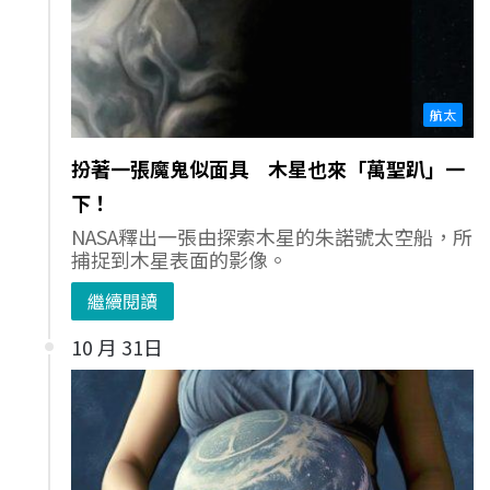
航太
扮著一張魔鬼似面具 木星也來「萬聖趴」一
下！
NASA釋出一張由探索木星的朱諾號太空船，所
捕捉到木星表面的影像。
繼續閱讀
10 月 31日