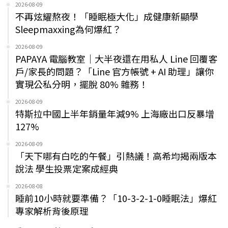
2026-08-09
不再炫耀熬夜！「睡眠極大化」成健康新顯學
Sleepmaxxing為何爆紅？
2026-08-09
PAPAYA 電腦教室｜大半夜還在用私人 Line 回覆客
戶/家長的問題？「Line 官方帳號 + AI 助理」讓你
實現公私分明，擺脫 80% 雜務！
2026-08-09
特斯拉中國上半年銷量年減9% 上海廠出口反暴增
127%
2026-08-09
「天下哪有白吃的午餐」引熱議！高希均揭兩版本
說法 學生投票定案成經典
2026-08-08
睡前10小時就要準備？「10-3-2-1-0睡眠法」爆紅
專家解析背後原理