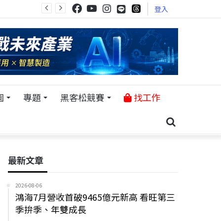
登入
園
專題
黑客松競賽
找工作
最新文章
2026-08-06
鴻海7月營收首破9465億元新高 看旺第三
季拚季、年雙成長