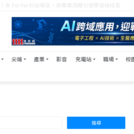
！在 Pei Pei 科技專區，與學弟妹交流最硬核的技術
尖端
產業
影音
充電站
職場
校