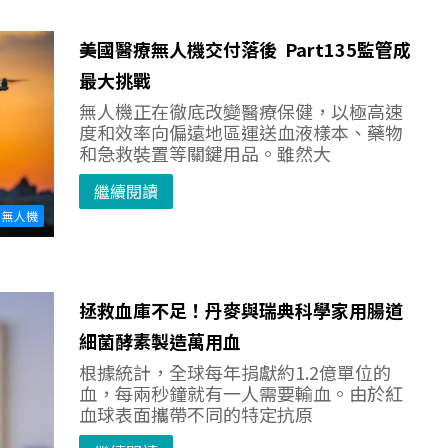
美國醫療無人機交付落後 Part135監管成
最大挑戰
無人機正在徹底改變醫療保健，以極高速
度和效率向偏遠地區運送血液樣本、藥物
和急救裝置等關鍵用品。雖然大
繼續閱讀
無人機
拯救血庫不足！丹麥與瑞典科學家用腸道
細菌酵素製造萬用血
根據統計，全球每年捐獻約1.2億單位的
血，每兩秒鐘就有一人需要輸血。由於紅
血球表面攜帶不同的特定抗原