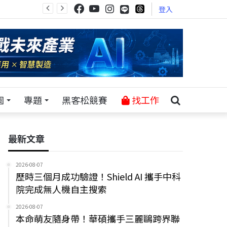
登入
園
專題
黑客松競賽
找工作
最新文章
2026-08-07
歷時三個月成功驗證！Shield AI 攜手中科
院完成無人機自主搜索
2026-08-07
本命萌友隨身帶！華碩攜手三麗鷗跨界聯