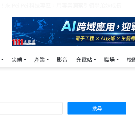
！在 Pei Pei 科技專區，與學弟妹交流最硬核的技術
尖端
產業
影音
充電站
職場
校