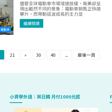
儘管全球電動車市場增速放緩，南美卻呈
現出截然不同的景象：電動車銷售正快速
攀升，而帶動這波成長的主力並
繼續閱讀
電動車
0
21
»
30
40
...
最後一頁
小資學外語｜英日韓 月付1000元起