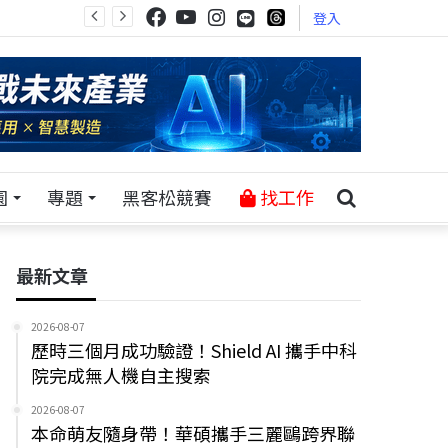
登入
園
專題
黑客松競賽
找工作
最新文章
2026-08-07
歷時三個月成功驗證！Shield AI 攜手中科
院完成無人機自主搜索
2026-08-07
本命萌友隨身帶！華碩攜手三麗鷗跨界聯