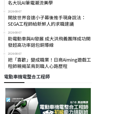
名大玩AI筆電潮流美學
2026-08-07
開放世界音速小子幕後推手現身說法：
SEGA工程師給新鮮人的求職建議
2026-08-07
助電動車與AI發展 成大洪飛義團隊成功開
發超高功率鋁包銅導線
2026-08-07
把「喜歡」變成職業！日商Aiming遊戲工
程師親揭菜鳥到職人心路歷程
電動車機電整合工程師