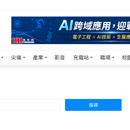
！在 Pei Pei 科技專區，與學弟妹交流最硬核的技術
尖端
產業
影音
充電站
職場
校