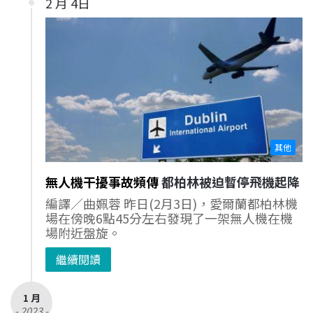
2 月 4日
其他
無人機干擾事故頻傳
都柏林被迫暫停飛機起降
編譯／曲姵蓉 昨日(2月3日)，愛爾蘭都柏林機
場在傍晚6點45分左右發現了一架無人機在機
場附近盤旋。
繼續閱讀
1 月
- 2023 -