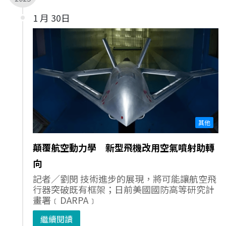
1 月 30日
其他
顛覆航空動力學 新型飛機改用空氣噴射助轉
向
記者／劉閔 技術進步的展現，將可能讓航空飛
行器突破既有框架；日前美國國防高等研究計
畫署﹝DARPA﹞
繼續閱讀