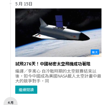
5 月 15日
航太
試飛276天！中國秘密太空飛機成功著陸
編譯／李寓心 自冷戰時期的太空競賽結束以
後，如今中國成為美國NASA載人太空計畫中最
大的競爭對手，同
繼續閱讀
4 月