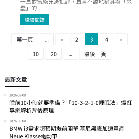
一直對氫能充滿批評，直言不諱地稱其為「愚
蠢」的
繼續閱讀
第一頁
...
«
2
3
4
»
10
20
...
最後一頁
最新文章
2026-08-08
睡前10小時就要準備？「10-3-2-1-0睡眠法」爆紅
專家解析背後原理
2026-08-08
BMW i3需求超預期提前開單 慕尼黑廠加速量產
Neue Klasse電動車